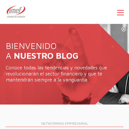
BIENVENIDO
A
NUESTRO BLOG
Conoce todas las tendencias y novedades que
revolucionarán el sector financiero y que te
mantendrán siempre a la vanguardia.
NETWORKING
EMPRESARIAL