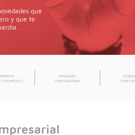
 novedades que
ero y que te
ardia.
IMIENTO
FINANZAS
GOBIE
O EN MÉXICO
CORPORATIVAS
CORPOR
mpresarial