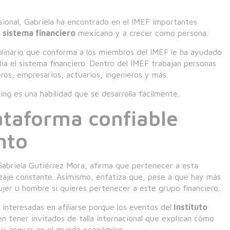
sional, Gabriela ha encontrado en el IMEF importantes
l
sistema financiero
mexicano y a crecer como persona.
linario que conforma a los miembros del IMEF le ha ayudado
a el sistema financiero. Dentro del IMEF trabajan personas
ros, empresarios, actuarios, ingenieros y más.
ng es una habilidad que se desarrolla fácilmente.
ataforma confiable
nto
Gabriela Gutiérrez Mora, afirma que pertenecer a esta
izaje constante. Asimismo, enfatiza que, pese a que hay más
jer u hombre si quieres pertenecer a este grupo financiero.
 interesadas en afiliarse porque los eventos del
Instituto
n tener invitados de talla internacional que explican cómo
a y apoyar en el mundo económico.