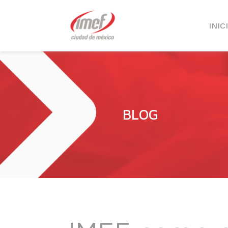
INIC
BLOG