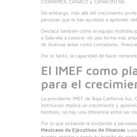
COPARMEX, CANACO y CANACINTRA.
Sin embargo, más allá del crecimiento profe
personas que le han ayudado a aprender de
Destaca también cómo el equipo multidiscip
a Gabriela a conocer de una forma más ampli
de diversas áreas como contadores, financie
Por lo tanto, la capacidad de hacer networki
El IMEF como pl
para el crecimie
La presidente IMEF de Baja California Sur, 
institución implica un crecimiento y aprend
hombres, no hay una diferencia entre ser mu
Por lo que extiende la invitación a personas
Mexicano de Ejecutivos de Finanzas
suele
puedes aportar a poner tu granito de aren