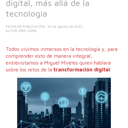
digital, más allá de la
tecnología
FECHA DE PUBLICACIÓN:
30 de agosto de 2022
AUTOR:IMEF CDMX
Todos vivimos inmersos en la tecnología y, para
comprender esto de manera integral,
entrevistamos a Miguel Mireles quien hablará
sobre los retos de la
transformación digital
.